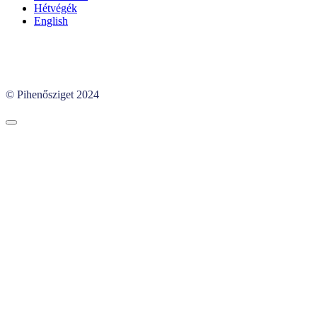
Hétvégék
English
© Pihenősziget 2024