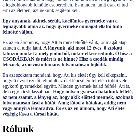
a legboldogabb felnőtté cseperedjen. És minden, amit csak el tud
érni az életben, azt nekünk segíteni kell.
Egy anyának, akinek sérült, kacifántos gyermeke van a
legnagyobb álma az, hogy gyermeke önmagát ellátni tudó
felnőtté váljon.
Ez az én álmom is, hogy Attila mire felnőtté válik, önmagát alap
szinten el tudja látni.
A lányunk, aki most 12 éves, ő szokott
kihúzni minket a mély gödörből, mikor elkeseredünk. Ő
hisz a
CSODÁKBAN és miért is ne hinne?
Hisz a csodák mindig
léteznek, az orvostudomány folyamatosan fejlődik.
Én azt szoktam mondani, hogy Ati kis életét úgy kell elképzelni,
hogy 6 évvel ezelőtt elindult az élet lépcsőjén felfelé a többi vele
egykorú gyermekkel együtt. Minden gyermek halad felfelé, Ati is,
de ő egy kicsit lassabban.
Hogy milyen gyorsan haladunk felfelé,
az nem számít, a lényeg az, hogy akik előtted mennek, azoknak
folyamatosan lásd a hátát. Amíg látod a hátakat, addig nem
vagy annyira lemaradva. És ez az én álmom, hogy Ati élete
végégig lássa a társai hátát.
Rólunk