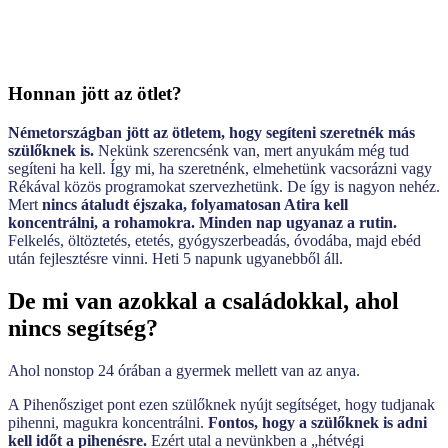
Honnan jött az ötlet?
Németországban jött az ötletem, hogy segíteni szeretnék más
szülőknek is.
Nekünk szerencsénk van, mert anyukám még tud
segíteni ha kell. Így mi, ha szeretnénk, elmehetünk vacsorázni vagy
Rékával közös programokat szervezhetünk. De így is nagyon nehéz.
Mert
nincs átaludt éjszaka, folyamatosan Atira kell
koncentrálni, a rohamokra. Minden nap ugyanaz a rutin.
Felkelés, öltöztetés, etetés, gyógyszerbeadás, óvodába, majd ebéd
után fejlesztésre vinni. Heti 5 napunk ugyanebből áll.
De mi van azokkal a családokkal, ahol
nincs segítség?
Ahol nonstop 24 órában a gyermek mellett van az anya.
A Pihenősziget pont ezen szülőknek nyújt segítséget, hogy tudjanak
pihenni, magukra koncentrálni.
Fontos, hogy a szülőknek is adni
kell időt a pihenésre.
Ezért utal a nevünkben a „hétvégi