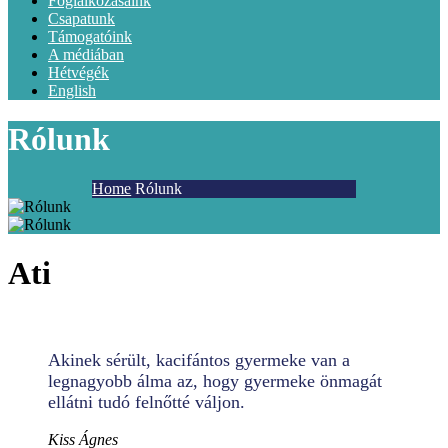
Foglalkozásaink
Csapatunk
Támogatóink
A médiában
Hétvégék
English
Rólunk
Home
Rólunk
Ati
Akinek sérült, kacifántos gyermeke van a
legnagyobb álma az, hogy gyermeke önmagát
ellátni tudó felnőtté váljon.
Kiss Ágnes