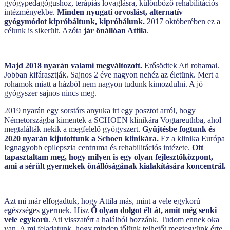
gyógypedagógushoz, terápiás lovaglásra, különböző rehabilitációs
intézményekbe.
Minden nyugati orvoslást, alternatív
gyógymódot kipróbáltunk, kipróbálunk.
2017 októberében ez a
célunk is sikerült. Azóta
jár önállóan Attila
.
Majd 2018 nyarán valami megváltozott.
Erősödtek Ati rohamai.
Jobban kifárasztják. Sajnos 2 éve nagyon nehéz az életünk. Mert a
rohamok miatt a házból nem nagyon tudunk kimozdulni. A jó
gyógyszer sajnos nincs meg.
2019 nyarán egy sorstárs anyuka irt egy posztot arról, hogy
Németországba kimentek a SCHOEN klinikára Vogtareuthba, ahol
megtalálták nekik a megfelelő gyógyszert.
Gyűjtésbe fogtunk és
2020 nyarán kijutottunk a Schoen klinikára.
Ez a klinika Európa
legnagyobb epilepszia centruma és rehabilitációs intézete.
Ott
tapasztaltam meg, hogy milyen is egy olyan fejlesztőközpont,
ami a sérült gyermekek önállóságának kialakítására koncentrál.
Azt mi már elfogadtuk, hogy Attila más, mint a vele egykorú
egészséges gyermek. Hisz
Ő olyan dolgot élt át, amit még senki
vele egykorú
. Ati visszatért a halálból hozzánk. Tudom ennek oka
van. A mi feladatunk, hogy minden tőlünk telhetőt megtegyünk érte,