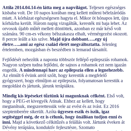
Attila 2014.04.14-én látta meg a napvilágot.
Teljesen egészséges
kisbaba volt. De 10 napos korában meg kellett műteni bélelzáródás
miatt. A kórházat egészségesen hagyta el. Mikor öt hónapos lett, újra
kórházba került. Három napig vizsgálták, keresték mi baja lehet. Az
orvosok újabb műtét mellett döntöttek, azonban ez már késő volt
számára. 90 cm-es vékony bélszakasza elhalt, vérmérgezést okozott.
8 percre leállt a kis szíve.
Majd újra dobbant…..egy új
életre…..ami az egész család életét megváltoztatta.
Jelenleg
értelemben, mozgásban és beszédben is lemarad társaitól.
Fejlődését nehezítik a naponta többször fellépő epilepsziás rohamok.
Nagyon szépen tudna fejlődni, de sajnos a rohamok ezt nem igazán
engedik.
A mindennapi harc az epilepszia ellen a legnehezebb.
Az elmúlt 6 évünk arról szólt, hogy kerestük a megfelelő
gyógyszert, hogy elmúljon az epilepszia, folyamatosan kerestük a
megoldást és jártunk, járunk terápiákra.
Mindig kis lépéseket tűztünk ki magunknak célként.
Első volt,
hogy a PEG-et kivegyék Atinak. Ehhez az kellett, hogy
megtanítsuk, megszerettessük vele az evést és az ivást. Ez 2016
szeptemberére sikerült. Azóta
ügyesen eszik és iszik, igaz
segítséggel még, de ez is célunk, hogy önállóan tudjon enni és
inni.
Majd a következő célkitűzés a felállás volt. Jártunk éveken át
Dévény terápiára, konduktív fejlesztésre, Szomato