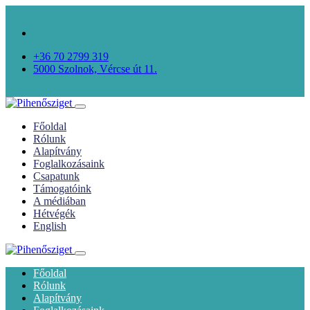
+36 70 2799 319
5000 Szolnok, Vércse út 11.
Főoldal
Rólunk
Alapítvány
Foglalkozásaink
Csapatunk
Támogatóink
A médiában
Hétvégék
English
Főoldal
Rólunk
Alapítvány