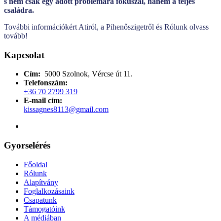
s nem csak egy adott problémára fókuszál, hanem a teljes
családra.
További információkért Atiról, a Pihenőszigetről és Rólunk olvass
tovább!
Kapcsolat
Cím:
5000 Szolnok, Vércse út 11.
Telefonszám:
+36 70 2799 319
E-mail cím:
kissagnes8113@gmail.com
Gyorselérés
Főoldal
Rólunk
Alapítvány
Foglalkozásaink
Csapatunk
Támogatóink
A médiában