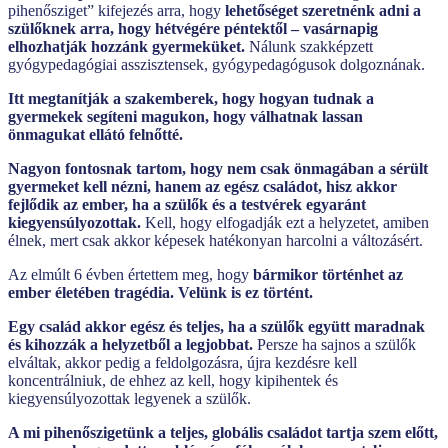
pihenősziget” kifejezés arra, hogy
lehetőséget szeretnénk adni a
szülőknek arra, hogy hétvégére péntektől – vasárnapig
elhozhatják hozzánk gyermeküket.
Nálunk szakképzett
gyógypedagógiai asszisztensek, gyógypedagógusok dolgoznának.
Itt megtanítják a szakemberek, hogy hogyan tudnak a
gyermekek segíteni magukon, hogy válhatnak lassan
önmagukat ellátó felnőtté.
Nagyon fontosnak tartom, hogy nem csak önmagában a sérült
gyermeket kell nézni, hanem az egész családot, hisz akkor
fejlődik az ember, ha a szülők és a testvérek egyaránt
kiegyensúlyozottak.
Kell, hogy elfogadják ezt a helyzetet, amiben
élnek, mert csak akkor képesek hatékonyan harcolni a változásért.
Az elmúlt 6 évben értettem meg, hogy
bármikor történhet az
ember életében tragédia. Velünk is ez történt.
Egy család akkor egész és teljes, ha a szülők együtt maradnak
és kihozzák a helyzetből a legjobbat.
Persze ha sajnos a szülők
elváltak, akkor pedig a feldolgozásra, újra kezdésre kell
koncentrálniuk, de ehhez az kell, hogy kipihentek és
kiegyensúlyozottak legyenek a szülők.
A mi pihenőszigetünk a teljes, globális családot tartja szem előtt,