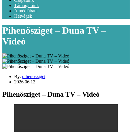
Csapatunk
Támogatóink
A médiában
Hétvégék
Pihenősziget – Duna TV –
Videó
By:
pihenosziget
2026.06.12.
Pihenősziget – Duna TV – Videó