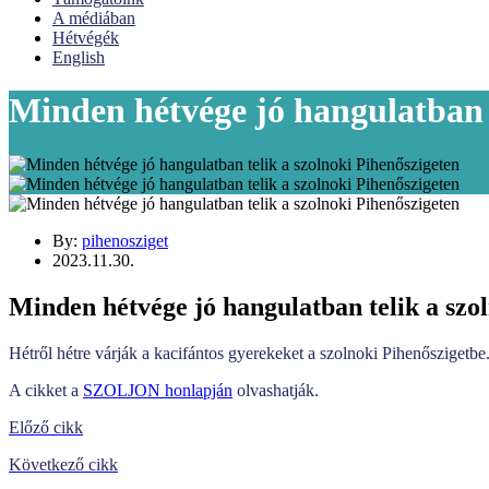
A médiában
Hétvégék
English
Minden hétvége jó hangulatban t
By:
pihenosziget
2023.11.30.
Minden hétvége jó hangulatban telik a szo
Hétről hétre várják a kacifántos gyerekeket a szolnoki Pihenőszigetbe
A cikket a
SZOLJON honlapján
olvashatják.
Bejegyzés
Előző cikk
navigáció
Következő cikk