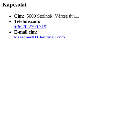
Kapcsolat
Cím:
5000 Szolnok, Vércse út 11.
Telefonszám:
+36 70 2799 319
E-mail cím:
kissagnes8113@gmail.com
Gyorselérés
Főoldal
Rólunk
Alapítvány
Foglalkozásaink
Csapatunk
Támogatóink
A médiában
Hétvégék
English