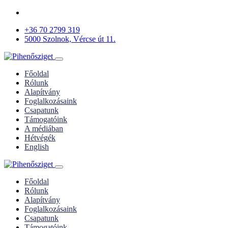
+36 70 2799 319
5000 Szolnok, Vércse út 11.
Főoldal
Rólunk
Alapítvány
Foglalkozásaink
Csapatunk
Támogatóink
A médiában
Hétvégék
English
Főoldal
Rólunk
Alapítvány
Foglalkozásaink
Csapatunk
Támogatóink